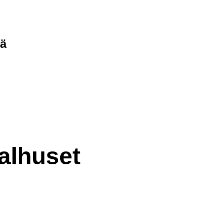
nä
alhuset