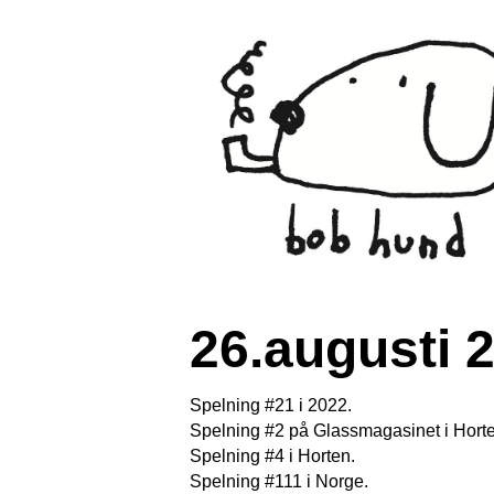
26.augusti 
Spelning #21 i 2022.
Spelning #2 på Glassmagasinet i Hort
Spelning #4 i Horten.
Spelning #111 i Norge.