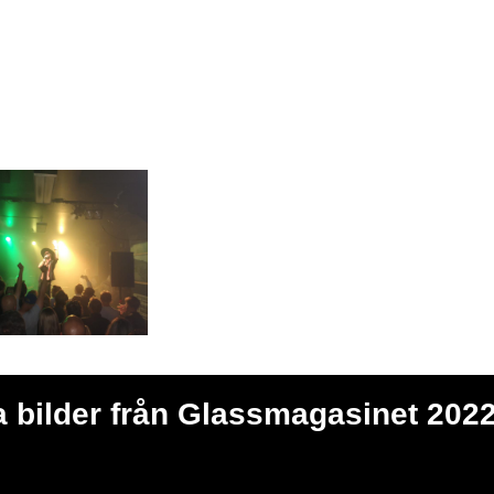
 bilder från Glassmagasinet 202