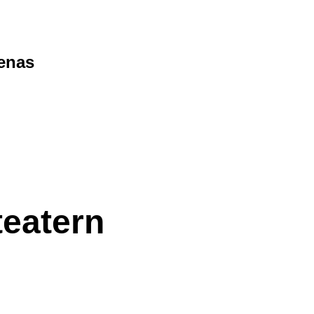
tenas
teatern