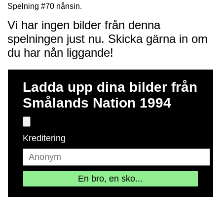
Spelning #70 nånsin.
Vi har ingen bilder från denna
spelningen just nu. Skicka gärna in om
du har nån liggande!
Ladda upp dina bilder från
Smålands Nation 1994
Kreditering