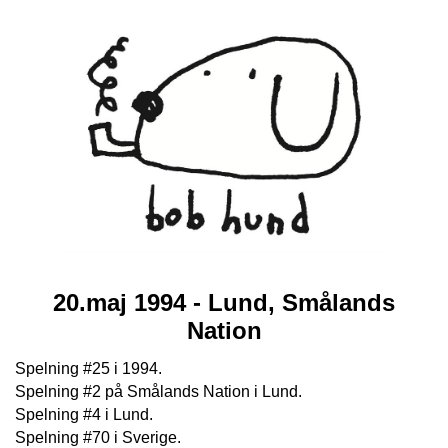
20.maj 1994 - Lund, Smålands
Nation
Spelning #25 i 1994.
Spelning #2 på Smålands Nation i Lund.
Spelning #4 i Lund.
Spelning #70 i Sverige.