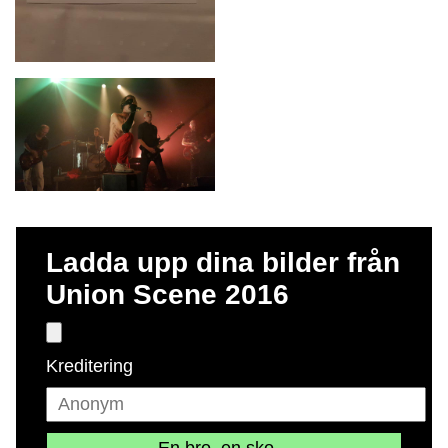
Ladda upp dina bilder från
Union Scene 2016
Kreditering