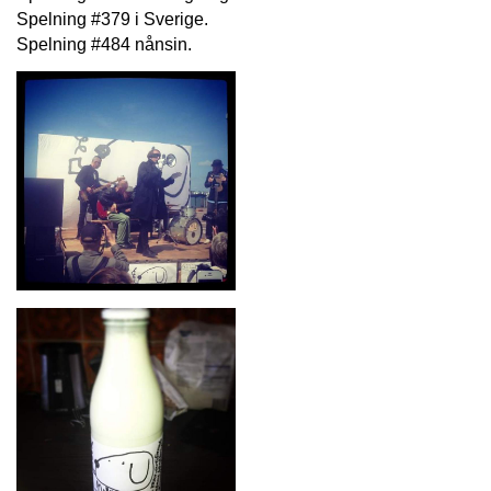
Spelning #379 i Sverige.
Spelning #484 nånsin.