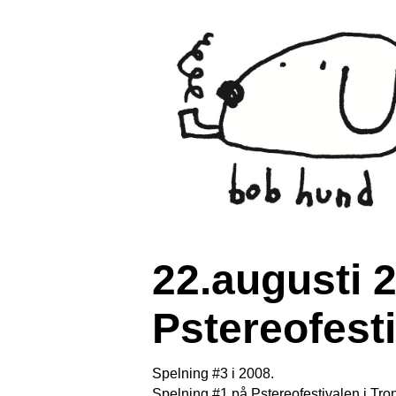
22.augusti 
Pstereofest
Spelning #3 i 2008.
Spelning #1 på Pstereofestivalen i Tr