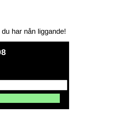
m du har nån liggande!
08