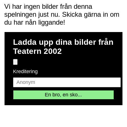
Vi har ingen bilder från denna
spelningen just nu. Skicka gärna in om
du har nån liggande!
Ladda upp dina bilder från
Teatern 2002
Kreditering