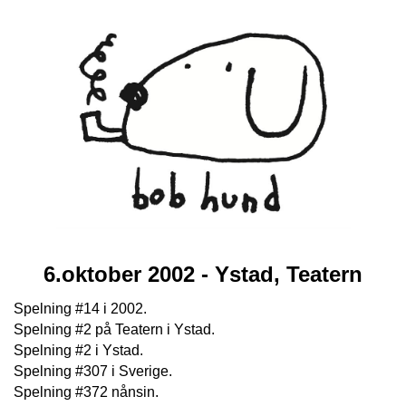
6.oktober 2002 - Ystad, Teatern
Spelning #14 i 2002.
Spelning #2 på Teatern i Ystad.
Spelning #2 i Ystad.
Spelning #307 i Sverige.
Spelning #372 nånsin.