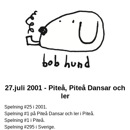
27.juli 2001 - Piteå, Piteå Dansar och
ler
Spelning #25 i 2001.
Spelning #1 på Piteå Dansar och ler i Piteå.
Spelning #1 i Piteå.
Spelning #295 i Sverige.