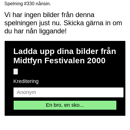
Spelning #330 nånsin.
Vi har ingen bilder från denna
spelningen just nu. Skicka gärna in om
du har nån liggande!
Ladda upp dina bilder från
Midtfyn Festivalen 2000
Kreditering