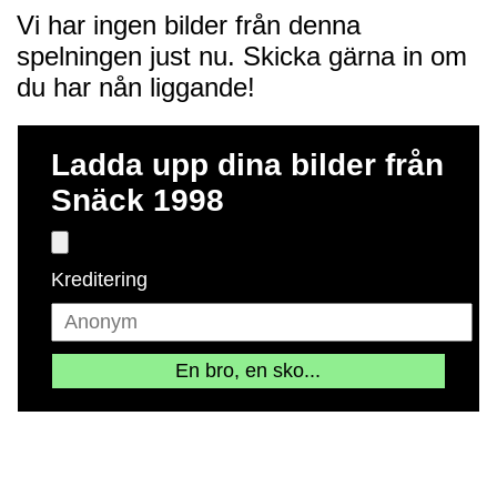
Vi har ingen bilder från denna
spelningen just nu. Skicka gärna in om
du har nån liggande!
Ladda upp dina bilder från
Snäck 1998
Kreditering