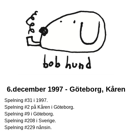
6.december 1997 - Göteborg, Kåren
Spelning #31 i 1997.
Spelning #2 på Kåren i Göteborg.
Spelning #9 i Göteborg.
Spelning #208 i Sverige.
Spelning #229 nånsin.