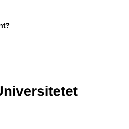
ant?
niversitetet