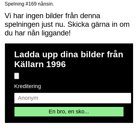
Spelning #169 nånsin.
Vi har ingen bilder från denna
spelningen just nu. Skicka gärna in om
du har nån liggande!
Ladda upp dina bilder från
Källarn 1996
Kreditering