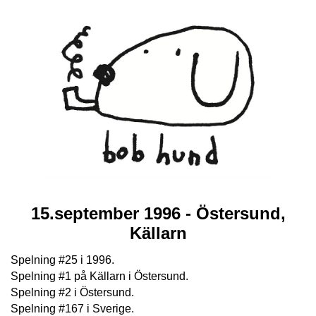
15.september 1996 - Östersund,
Källarn
Spelning #25 i 1996.
Spelning #1 på Källarn i Östersund.
Spelning #2 i Östersund.
Spelning #167 i Sverige.