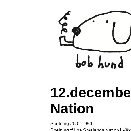
12.december
Nation
Spelning #63 i 1994.
Spelning #1 på Smålands Nation i Väx