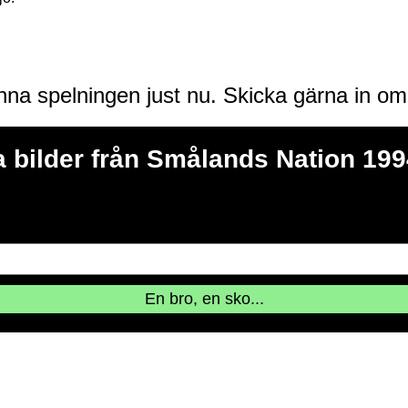
enna spelningen just nu. Skicka gärna in o
 bilder från Smålands Nation 199